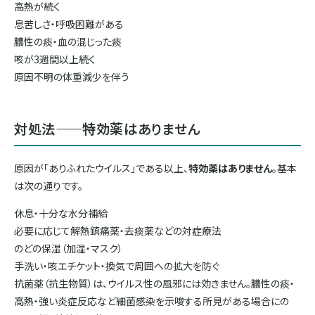
高熱が続く
息苦しさ・呼吸困難がある
膿性の痰・血の混じった痰
咳が3週間以上続く
原因不明の体重減少を伴う
対処法——特効薬はありません
原因が「ありふれたウイルス」である以上、
特効薬はありません
。基本
は次の通りです。
休息・十分な水分補給
必要に応じて解熱鎮痛薬・去痰薬などの対症療法
のどの保湿（加湿・マスク）
手洗い・咳エチケット・換気で周囲への拡大を防ぐ
抗菌薬（抗生物質）は、ウイルス性の風邪には効きません。膿性の痰・
高熱・強い炎症反応など細菌感染を示唆する所見がある場合にの