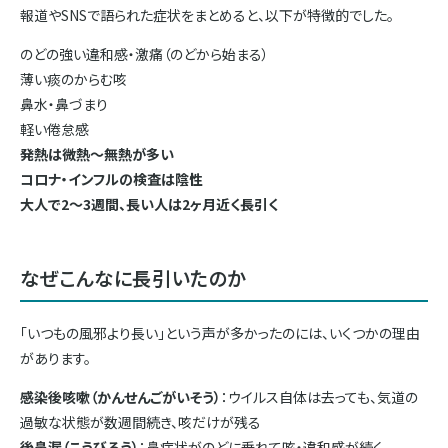
報道やSNSで語られた症状をまとめると、以下が特徴的でした。
のどの強い違和感・激痛（のどから始まる）
薄い痰のからむ咳
鼻水・鼻づまり
軽い倦怠感
発熱は微熱〜無熱が多い
コロナ・インフルの検査は陰性
大人で2〜3週間、長い人は2ヶ月近く長引く
なぜこんなに長引いたのか
「いつもの風邪より長い」という声が多かったのには、いくつかの理由
があります。
感染後咳嗽（かんせんごがいそう）
：ウイルス自体は去っても、気道の
過敏な状態が数週間続き、咳だけが残る
後鼻漏（こうびろう）
：鼻症状がのどに垂れて咳・違和感が続く