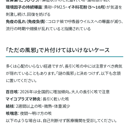
環境因子の持続曝露
：黄砂・PM2.5・
イネ科花粉（5〜10月）
が気道を
刺激し続け、回復を妨げる
免疫の乱れ（免疫負債）
：コロナ禍で呼吸器ウイルスへの曝露が減り、
流行の時期や規模が乱れていると指摘されている
「ただの風邪」で片付けてはいけないケース
多くは心配のいらない経過ですが、長引く咳の中には注意すべき病気
が隠れていることもあります。「謎の風邪」と決めつけず、以下も念頭
に置いてください。
百日咳
：2026年は全国的に増加傾向。大人の長引く咳で注意
マイコプラズマ肺炎
：長引く乾いた咳
結核
：2週間以上の咳・微熱・体重減少
咳喘息
：夜間〜明け方の咳
以下のような場合は、自己判断せず医療機関を受診してください。