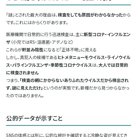
「謎」とされた最大の理由は、
検査をしても原因がわからなかった
から
です。これにはからくりがあります。
医療機関で日常的に行う迅速検査は、主に
新型コロナ・インフルエン
ザ
（小児ではRS・溶連菌・アデノなど）
これらが
軒並み陰性
になると「正体不明」に見える
しかし、真犯人の候補である
ヒトメタニューモウイルス・ライノウイル
ス・パラインフルエンザ・季節性コロナウイルス
は、
大人では日常的
に検査されません
つまり、
「検査の網にかからないありふれたウイルスだから検出され
ず、謎に見えただけ」
というのが実態です。新種だから見つからなかっ
たのではありません。
公的データが示すこと
SNSの体感とは別に、公的な統計を確認すると冷静な姿が見えてき