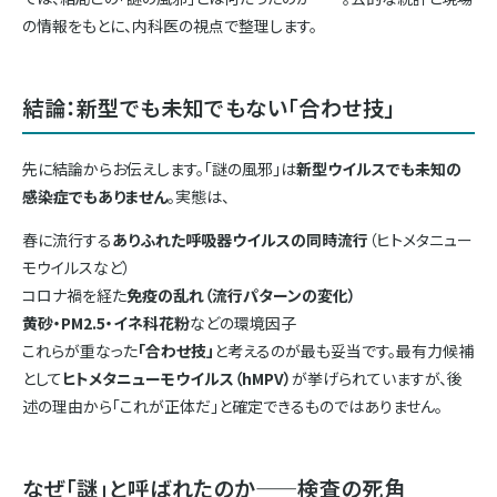
の情報をもとに、内科医の視点で整理します。
結論：新型でも未知でもない「合わせ技」
先に結論からお伝えします。「謎の風邪」は
新型ウイルスでも未知の
感染症でもありません
。実態は、
春に流行する
ありふれた呼吸器ウイルスの同時流行
（ヒトメタニュー
モウイルスなど）
コロナ禍を経た
免疫の乱れ（流行パターンの変化）
黄砂・PM2.5・イネ科花粉
などの環境因子
これらが重なった
「合わせ技」
と考えるのが最も妥当です。最有力候補
として
ヒトメタニューモウイルス（hMPV）
が挙げられていますが、後
述の理由から「これが正体だ」と確定できるものではありません。
なぜ「謎」と呼ばれたのか——検査の死角