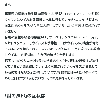
ます。
福岡県の感染症発生動向調査
では、新型コロナ・インフルエンザ・RS
ウイルスは
いずれも注意報レベルに達していません
。つまり「特定の
届出対象ウイルスが異常に大流行している」という事実は確認されて
いません
各地の
急性呼吸器感染症（ARI）サーベイランス
では、2026年3月以
降
ヒトメタニューモウイルスや季節性コロナウイルスの検出が増え
ている
ことが報告されています。hMPVは例年3〜6月に流行する季節
性ウイルスで、時期的にも今回の流行と合致します
福岡市内のクリニック院長も、報道の中で
「全く新しい感染症が流行
っているという認識はない」「よく検査されないウイルスが蔓延して
いるのではないか」
と分析しています。複数の医師が「風邪の一種で
あり、過剰に恐れる必要はない」との見解を示しています。
「謎の風邪」の症状像