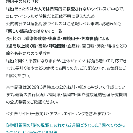
境因子
の合わせ技
「謎」だったのは
大人では日常的に検査されないウイルス
が中心で、
コロナ・インフルが陰性だと正体不明に見えたため
公的統計では届出対象ウイルスは注意報レベル未満、現場医師も
「新しい感染症ではない」
と一致
長引くのは
感染後咳嗽・後鼻漏・環境因子・免疫負債
による
3週間以上続く咳・高熱・呼吸困難・血痰
は、百日咳・肺炎・結核などの
除外も必要なので受診を
「謎」と聞くと不安になりますが、正体がわかれば落ち着いて対応でき
ます。長引く咳やのどの症状でお困りの方、ご心配な方は、お気軽にご
相談ください。
※本記事は2026年5月時点の公的統計・報道に基づいて作成してい
ます。最新の流行状況は福岡県・福岡市・国立健康危機管理研究機構
の公式発表をご確認ください。
＜外部サイト（一般向け・アフィリエイトリンクを含みます）＞
【続報】福岡の「謎の風邪」、あれから2週間どうなった？調べてわかっ
たことと、私がやっている対策