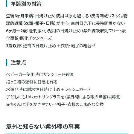
年齢別の対策
生後6ヶ月未満
：日焼け止め使用は原則避ける（皮膚刺激リスク）。
物
理的遮蔽（衣類・帽子・日陰）
が中心。直射日光下に長時間置かない
6ヶ月〜2歳
：低刺激・小児用の日焼け止め（紫外線吸収剤フリー・酸
化亜鉛/酸化チタンベース）
3歳以降
：通常の日焼け止め＋衣類・帽子の組合せ
注意点
ベビーカー使用時はサンシェード必須
抱っこ紐の頭側に日陰を作る
水遊び時は耐水性日焼け止め＋ラッシュガード
子どもにもUVカットサングラスを（紫外線による眼の障害は累積）
赤ちゃんは汗をかきやすい→帽子・衣類のこまめな交換
意外と知らない紫外線の事実