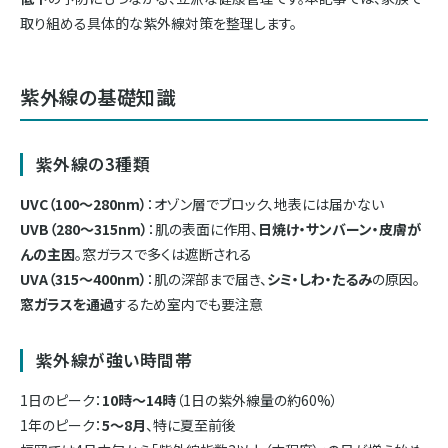
取り組める具体的な紫外線対策を整理します。
紫外線の基礎知識
紫外線の3種類
UVC（100〜280nm）
：オゾン層でブロック、地表には届かない
UVB（280〜315nm）
：肌の表面に作用、
日焼け・サンバーン・皮膚が
んの主因
。窓ガラスで多くは遮断される
UVA（315〜400nm）
：肌の深部まで届き、
シミ・しわ・たるみ
の原因。
窓ガラスを通過
するため室内でも要注意
紫外線が強い時間帯
1日のピーク：
10時〜14時
（1日の紫外線量の約60%）
1年のピーク：
5〜8月
、特に夏至前後