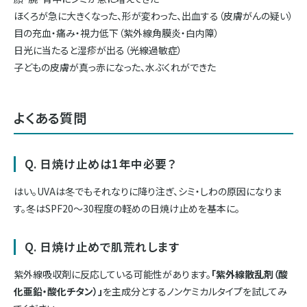
ほくろが急に大きくなった、形が変わった、出血する（皮膚がんの疑い）
目の充血・痛み・視力低下（紫外線角膜炎・白内障）
日光に当たると湿疹が出る（光線過敏症）
子どもの皮膚が真っ赤になった、水ぶくれができた
よくある質問
Q. 日焼け止めは1年中必要？
はい。UVAは冬でもそれなりに降り注ぎ、シミ・しわの原因になりま
す。冬はSPF20〜30程度の軽めの日焼け止めを基本に。
Q. 日焼け止めで肌荒れします
紫外線吸収剤に反応している可能性があります。
「紫外線散乱剤（酸
化亜鉛・酸化チタン）」
を主成分とするノンケミカルタイプを試してみ