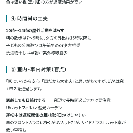
色は
濃い色（黒・紺）
の方が遮蔽効果が高い
④ 時間帯の工夫
10時〜14時の屋外活動を減らす
朝の散歩は7〜9時に、夕方の外出は16時以降に
子どもの公園遊びは午前早めor夕方推奨
洗濯物干しは早朝が紫外線曝露少
⑤ 室内・車内対策（盲点）
「家にいるから安心」「車だから大丈夫」と思いがちですが、UVAは窓
ガラスを通過します。
窓越しでも日焼けする
——窓辺で長時間過ごす方は要注意
UVカットフィルム・遮光カーテン
運転中は
運転席側の腕・頬
が日焼けしやすい
車のフロントガラスは多くがUVカットだが、サイドガラスはカット率が
低い車種も