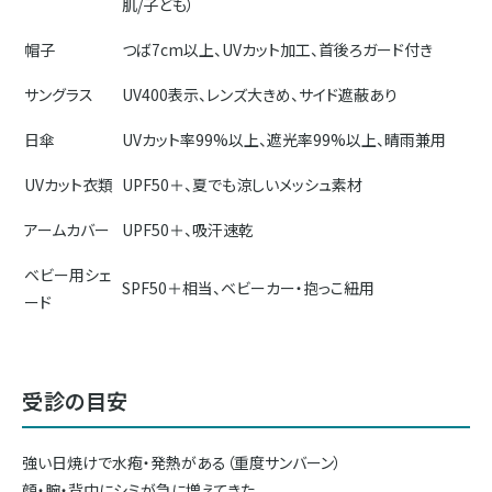
肌/子ども）
帽子
つば7cm以上、UVカット加工、首後ろガード付き
サングラス
UV400表示、レンズ大きめ、サイド遮蔽あり
日傘
UVカット率99%以上、遮光率99%以上、晴雨兼用
UVカット衣類
UPF50＋、夏でも涼しいメッシュ素材
アームカバー
UPF50＋、吸汗速乾
ベビー用シェ
SPF50＋相当、ベビーカー・抱っこ紐用
ード
受診の目安
強い日焼けで水疱・発熱がある（重度サンバーン）
顔・腕・背中にシミが急に増えてきた