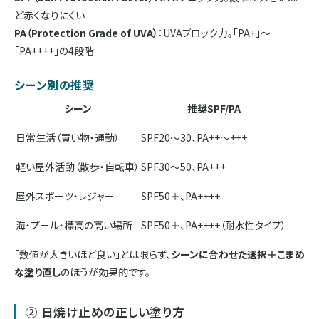
ど赤くなりにくい
PA（Protection Grade of UVA）
：UVAブロック力。「PA+」〜
「PA++++」の4段階
シーン別の推奨
シーン
推奨SPF/PA
日常生活（買い物・通勤）
SPF20〜30、PA++〜+++
軽い屋外活動（散歩・自転車）
SPF30〜50、PA+++
屋外スポーツ・レジャー
SPF50＋、PA++++
海・プール・標高の高い場所
SPF50＋、PA++++（耐水性タイプ）
「数値が大きいほど良い」とは限らず、
シーンに合わせた選択＋こまめ
な塗り直し
のほうが効果的です。
② 日焼け止めの正しい塗り方