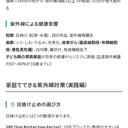
福岡では4月中旬から「紫外線指数3以上（中程度）」の日が増え始め
る
紫外線による健康影響
短期
：日焼け（紅斑・水疱）、目の充血、紫外線角膜炎
長期
：シミ・しわ・たるみ、光老化、
皮膚がん（基底細胞癌・有棘細胞
癌・悪性黒色腫）
、白内障、翼状片、免疫機能低下
子ども期の累積暴露
が将来の皮膚がんリスクに直結（生涯紫外線量
の50〜80%が18歳までに）
家庭でできる紫外線対策（実践編）
① 日焼け止めの選び方
日焼け止めには2つの数値があります。
SPF（Sun Protection Factor）
：UVBブロック力。数値が大きいほ