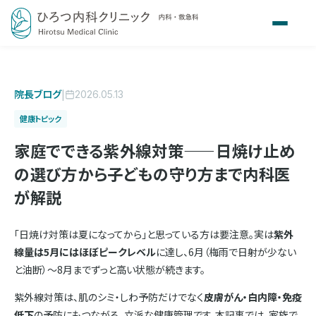
院長ブログ
|
2026.05.13
健康トピック
家庭でできる紫外線対策——日焼け止め
の選び方から子どもの守り方まで内科医
が解説
「日焼け対策は夏になってから」と思っている方は要注意。実は
紫外
線量は5月にはほぼピークレベル
に達し、6月（梅雨で日射が少ない
と油断）〜8月までずっと高い状態が続きます。
紫外線対策は、肌のシミ・しわ予防だけでなく
皮膚がん・白内障・免疫
低下
の予防にもつながる、立派な健康管理です。本記事では、家族で