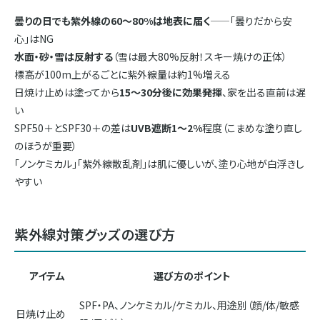
曇りの日でも紫外線の60〜80%は地表に届く
——「曇りだから安
心」はNG
水面・砂・雪は反射する
（雪は最大80%反射！スキー焼けの正体）
標高が100m上がるごとに紫外線量は約1%増える
日焼け止めは塗ってから
15〜30分後に効果発揮
、家を出る直前は遅
い
SPF50＋とSPF30＋の差は
UVB遮断1〜2%
程度（こまめな塗り直し
のほうが重要）
「ノンケミカル」「紫外線散乱剤」は肌に優しいが、塗り心地が白浮きし
やすい
紫外線対策グッズの選び方
アイテム
選び方のポイント
SPF・PA、ノンケミカル/ケミカル、用途別（顔/体/敏感
日焼け止め