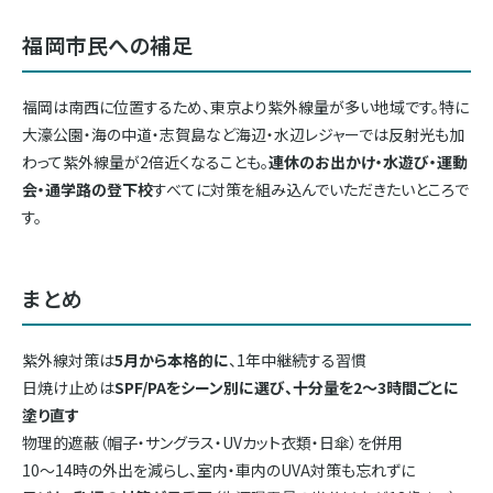
福岡市民への補足
福岡は南西に位置するため、東京より紫外線量が多い地域です。特に
大濠公園・海の中道・志賀島など海辺・水辺レジャーでは反射光も加
わって紫外線量が2倍近くなることも。
連休のお出かけ・水遊び・運動
会・通学路の登下校
すべてに対策を組み込んでいただきたいところで
す。
まとめ
紫外線対策は
5月から本格的に
、1年中継続する習慣
日焼け止めは
SPF/PAをシーン別に選び、十分量を2〜3時間ごとに
塗り直す
物理的遮蔽（帽子・サングラス・UVカット衣類・日傘）を併用
10〜14時の外出を減らし、室内・車内のUVA対策も忘れずに