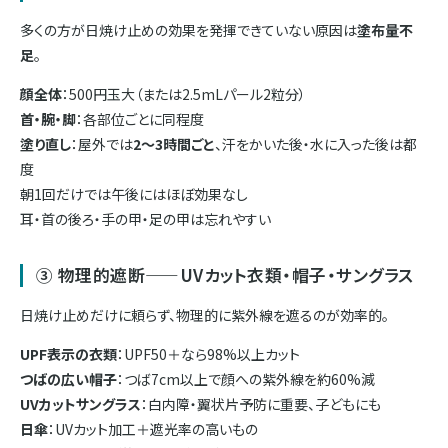
多くの方が日焼け止めの効果を発揮できていない原因は
塗布量不
足
。
顔全体
：500円玉大（または2.5mLパール2粒分）
首・腕・脚
：各部位ごとに同程度
塗り直し
：屋外では
2〜3時間ごと
、汗をかいた後・水に入った後は都
度
朝1回だけでは午後にはほぼ効果なし
耳・首の後ろ・手の甲・足の甲は忘れやすい
③ 物理的遮断——UVカット衣類・帽子・サングラス
日焼け止めだけに頼らず、物理的に紫外線を遮るのが効率的。
UPF表示の衣類
：UPF50＋なら98%以上カット
つばの広い帽子
：つば7cm以上で顔への紫外線を約60%減
UVカットサングラス
：白内障・翼状片予防に重要、子どもにも
日傘
：UVカット加工＋遮光率の高いもの