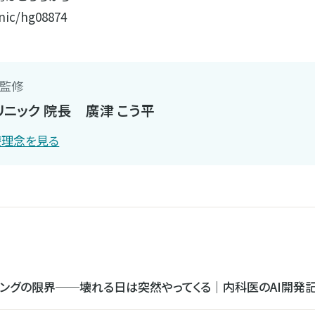
inic/hg08874
・監修
ニック 院長 廣津 こう平
療理念を見る
ィングの限界──壊れる日は突然やってくる｜内科医のAI開発