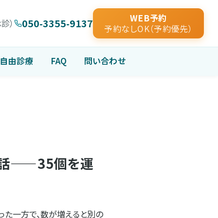
WEB予約
050-3355-9137
休診）
予約なしOK（予約優先）
自由診療
FAQ
問い合わせ
話——35個を運
なった一方で、数が増えると別の