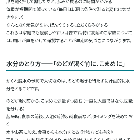
爪を軽く押して離したあと、赤みが戻るのに時間がかかる
体重が短期間で減っている（毎日ほぼ同じ条件で測ると変化に気づ
きやすい）
なんとなく元気がない、ぼんやりする、立ちくらみがする
これらは家庭でも観察しやすい目安です。特に高齢のご家族について
は、周囲が声をかけて確認することが早期の気づきにつながります。
水分のとり方——「のどが渇く前に、こまめに」
かくれ脱水の予防で大切なのは、のどの渇きを待たずに計画的に水
分をとることです。
のどが渇く前から、こまめに少量ずつ飲む（一度に大量ではなく、回数
を分ける）
起床時、食事の前後、入浴の前後、就寝前など、タイミングを決めてお
く
水やお茶に加え、食事からも水分をとる（汁物なども有効）
アルコールは利尿作用があり、水分補給にはならない点に注意する