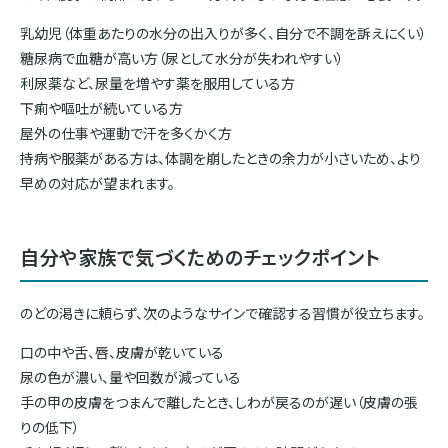
乳幼児（体重あたりの水分の出入りが多く、自分で不調を訴えにくい）
糖尿病で血糖が高い方（尿として水分が失われやすい）
利尿薬など、尿量を増やす薬を服用している方
下痢や嘔吐が続いている方
屋外の仕事や運動で汗を多くかく方
持病や服薬がある方は、体調を崩したときの余力が小さいため、より
早めの対応が望まれます。
自分や家族で気づくためのチェックポイント
のどの渇きに頼らず、次のようなサインで確認する習慣が役立ちます。
口の中や舌、唇、皮膚が乾いている
尿の色が濃い、量や回数が減っている
手の甲の皮膚をつまんで離したとき、しわが戻るのが遅い（皮膚の張
りの低下）