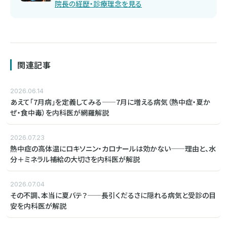
院長の経歴・診療理念を見る
関連記事
2026.06.14
あえて「7月病」を定義してみる——7月に増える病気（熱中症・夏か
ぜ・食中毒）を内科医が網羅解説
2026.07.23
熱中症の高体温にロキソニン・カロナールは効かない——理由と、水
分＋ミネラル補給の大切さを内科医が解説
2026.07.04
その不調、本当に夏バテ？——長引くだるさに隠れる病気と受診の目
安を内科医が解説