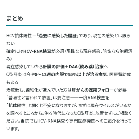
まとめ
HCV抗体陽性＝
「過去に感染した履歴」
であり、現在の感染とは限ら
ない
確定には
HCV-RNA検査
が必須（陽性なら現在感染、陰性なら治癒済
み）
現在感染していたら
肝臓の評価＋DAA（飲み薬）治療
へ
C型肝炎は今や
8〜12週の内服で95%以上が治る病気
、医療費助成
もある
治癒後も、線維化が進んでいた方は
肝がんの定期フォロー
が必要
「昔陽性と言われて放置」は要注意——一度RNA検査を
「抗体陽性」と聞くと不安になりますが、まずは現在ウイルスがいるか
を調べるところから。治る時代になったC型肝炎、放置せずにご相談く
ださい。当院でもHCV-RNA検査や専門医療機関へのご紹介を行って
います。