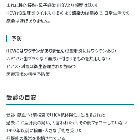
まれに性的接触・母子感染（HBVより頻度は低い）
HCVはB型肝炎ウイルス（HBV）より
感染力は弱め
で、日常生活での
感染はほぼありません。
予防
HCVにはワクチンがありません
（B型肝炎にはワクチンあり）
カミソリ・歯ブラシなど血液が付きうるものを共用しない
ピアス・刺青は衛生管理された施設で
医療現場の標準予防策
受診の目安
健診・献血・術前検査で「HCV抗体陽性」と指摘された
過去に「C型肝炎の疑い」と言われたが、その後フォローしていない
1992年以前に輸血・大きな手術を受けた
肝機能の異常を指摘されている