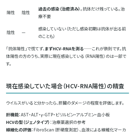
過去の感染（治癒済み）
。抗体だけ残っている。治
陽性
陰性
療不要
感染していない（ただし感染初期は抗体が出る前
陰性
—
のことも）
「抗体陽性」で慌てず、
まずHCV-RNAを測る
——これが鉄則です。抗
体陽性の方のうち、実際に現在感染している（RNA陽性）のは一部で
す。
現在感染していた場合（HCV-RNA陽性）の精査
ウイルスがいると分かったら、肝臓のダメージの程度を評価します。
肝機能
：AST・ALT・γ-GTP・ビリルビン・アルブミン・血小板
HCVの型（ジェノタイプ）
：治療薬選択の参考
線維化の評価
：FibroScan（肝硬度測定）、血液による線維化マーカ