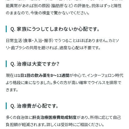
能異常があれば別の原因（脂肪肝など）の評価を。抗体はずっと陽性
のままなので、今後の検査で驚かないでください。
Q. 家族にうつしてしまわないか心配です。
日常生活（食事・入浴・握手）でうつることはほぼありません。カミソ
リ・歯ブラシの共用を避ければ、過度な心配は不要です。
Q. 治療は大変ですか？
現在は
1日1回の飲み薬を8〜12週間
が中心で、インターフェロン時代
より格段に楽になりました。多くの方が高い確率でウイルスを排除で
きます。
Q. 治療費が心配です。
多くの自治体に
肝炎治療医療費助成制度
があり、所得に応じて自己
負担額が軽減されます。詳しくは受診時にご相談ください。