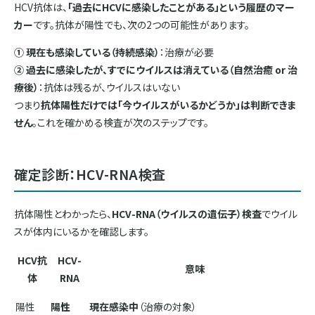
HCV抗体は、
「過去にHCVに感染したことがある」という履歴のマー
カー
です。抗体が陽性でも、次の2つの可能性があります。
① 現在も感染している（持続感染）
：治療が必要
② 過去に感染したが、すでにウイルスは消えている（自然治癒 or 治
療後）
：抗体は残るが、ウイルスはいない
つまり
抗体陽性だけでは「今ウイルスがいるかどうか」は判断できま
せん
。これを確かめる検査が次のステップです。
確定診断：HCV-RNA検査
抗体陽性とわかったら、
HCV-RNA（ウイルスの遺伝子）検査
でウイル
スが体内にいるかを確認します。
HCV抗
HCV-
意味
体
RNA
陽性
陽性
現在感染中
（治療の対象）