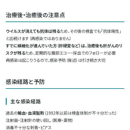
治療後・治癒後の注意点
ウイルスが消えても抗体は残る
ため、その後の検査でも「抗体陽性」
と出続けます（再感染ではありません）
すでに線維化が進んでいた方（肝硬変など）は、治癒後も肝がんのリ
スクが残る
ため、定期的な腹部エコー・採血でのフォローが必要
再感染は起こりうるので、感染予防（後述）は引き続き大切
感染経路と予防
主な感染経路
過去の
輸血・血液製剤
（1992年以前は検査体制が不十分だった）
注射器・注射針の使い回し（医療・薬物）
消毒不十分な刺青・ピアス