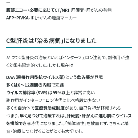
ー
腹部エコー・必要に応じてCT/MRI
：肝硬変・肝がんの有無
AFP・PIVKA-II
：肝がんの腫瘍マーカー
C型肝炎は「治る病気」になりました
かつてC型肝炎の治療といえばインターフェロン注射で、副作用が強
く効果も限定的でした。しかし現在は——
DAA（直接作用型抗ウイルス薬）
という
飲み薬
が登場
多くは8〜12週間の内服
で完結
ウイルス排除率（SVR）は95%以上
と非常に高い
副作用がインターフェロン時代に比べ格段に少ない
多くの自治体で
医療費助成制度
があり、自己負担が軽減される
つまり、
早く見つけて治療すれば、肝硬変・肝がんに進む前にウイルス
を排除できる
時代になりました。「抗体陽性」を放置せず、きちんと精
査・治療につなげることがとても大切です。