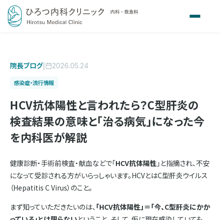
院長ブログ
|
2026.05.24
感染症・流行情報
HCV抗体陽性と言われたら？C型肝炎の
検査結果の意味と「治る病気」になった今
を内科医が解説
健康診断・手術前検査・献血などで「
HCV抗体陽性
」と指摘され、不安
になって受診される方がいらっしゃいます。HCVとはC型肝炎ウイルス
（Hepatitis C Virus）のこと。
まず知っていただきたいのは、
「HCV抗体陽性」＝「今、C型肝炎にかか
っている」とは限らない
ということ。そして、仮に現在感染していても、