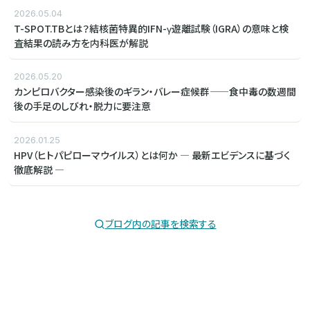
2026.05.04
T-SPOT.TBとは？結核菌特異的IFN-γ遊離試験（IGRA）の意味と検
査結果の読み方を内科医が解説
2026.05.20
カンピロバクター感染後のギラン・バレー症候群——食中毒の数週間
後の手足のしびれ・脱力に要注意
2026.01.25
HPV（ヒトパピローマウイルス）とは何か ― 最新エビデンスに基づく
徹底解説 ―
ブログ内の記事を検索する