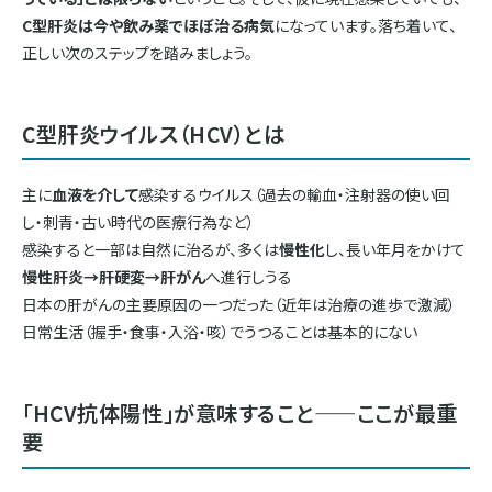
C型肝炎は今や飲み薬でほぼ治る病気
になっています。落ち着いて、
正しい次のステップを踏みましょう。
C型肝炎ウイルス（HCV）とは
主に
血液を介して
感染するウイルス（過去の輸血・注射器の使い回
し・刺青・古い時代の医療行為など）
感染すると一部は自然に治るが、多くは
慢性化
し、長い年月をかけて
慢性肝炎→肝硬変→肝がん
へ進行しうる
日本の肝がんの主要原因の一つだった（近年は治療の進歩で激減）
日常生活（握手・食事・入浴・咳）でうつることは基本的にない
「HCV抗体陽性」が意味すること——ここが最重
要