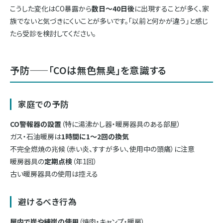
こうした変化はCO暴露から
数日〜40日後
に出現することが多く、家
族でないと気づきにくいことが多いです。「以前と何かが違う」と感じ
たら受診を検討してください。
予防——「COは無色無臭」を意識する
家庭での予防
CO警報器の設置
（特に湯沸かし器・暖房器具のある部屋）
ガス・石油暖房は
1時間に1〜2回の換気
不完全燃焼の兆候（赤い炎、すすが多い、使用中の頭痛）に注意
暖房器具の
定期点検
（年1回）
古い暖房器具の使用は控える
避けるべき行為
屋内で炭や練炭の使用
（焼肉・キャンプ・暖房）