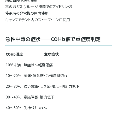
練炭自殺や炭の使用
車の排ガス（ガレージ閉鎖でのアイドリング）
停電時の発電機の屋内使用
キャンプでテント内のストーブ・コンロ使用
急性中毒の症状——COHb値で重症度判定
COHb濃度
主な症状
10%未満
無症状〜軽度頭痛
10〜20%
頭痛・倦怠感・労作時息切れ
20〜30%
強い頭痛・吐き気・嘔吐・判断力低下
30〜40%
意識障害・筋力低下
40〜50%
失神・けいれん