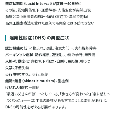
無症状期間（Lucid Interval）が数日〜40日
続く
その後、認知機能低下・運動障害・人格変化が突然出現
頻度：CO中毒患者の
約3〜30%
（重症度・年齢で変動）
高気圧酸素療法を受けた症例でも完全には予防できない
遅発性脳症（DNS）の典型症状
認知機能の低下
：物忘れ、混乱、注意力低下、実行機能障害
パーキンソン症状
：動作緩慢、筋強剛、小刻み歩行、無表情
人格・行動変化
：意欲低下（無為・自閉）、易怒性、抑うつ
失禁
：尿便失禁
歩行障害
：すり足歩行、転倒
無動・無言（akinetic mutism）
：重症例
けいれん発作
：一部例
「最近お父さんがぼーっとしている」「歩き方が変わった」「急に怒りっ
ぽくなった」——CO中毒の既往がある方でこうした変化があれば、
DNSの可能性を考える必要があります。