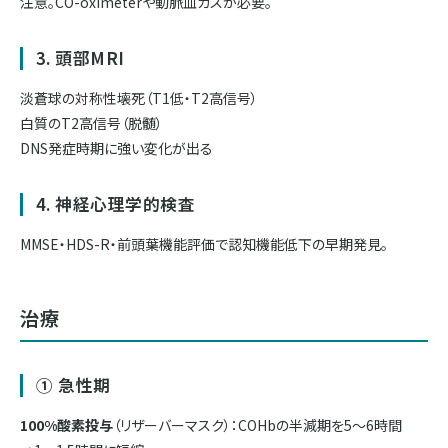
注意。CO-oximeterや動脈血ガスが必要。
3. 頭部MRI
淡蒼球の対称性壊死（T1低・T2高信号）
白質のT2高信号（脱髄）
DNS発症時期に強い変化が出る
4. 神経心理学的検査
MMSE・HDS-R・前頭葉機能評価で認知機能低下の早期発見。
治療
① 急性期
100%酸素投与
（リザーバーマスク）：COHbの半減期を5〜6時間