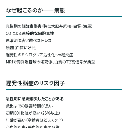
なぜ起こるのか——病態
急性期の
低酸素傷害
（特に大脳基底核・白質・海馬）
COによる
直接的な細胞毒性
再灌流障害と
酸化ストレス
脱髄
（白質に好発）
遅発性のミクログリア活性化・神経炎症
MRIで両側
淡蒼球
の壊死像、白質のT2高信号が典型
遅発性脳症のリスク因子
急性期に意識消失したことがある
救出までの暴露時間が長い
初期COHb値が高い（25%以上）
年齢が高い（高齢者ほどリスク↑）
心血管疾患・脳血管疾患の既往