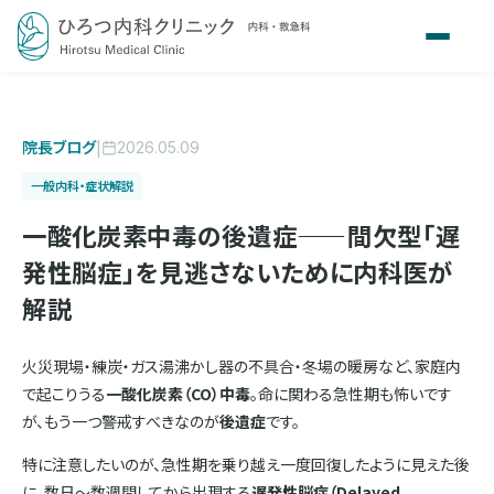
院長ブログ
|
2026.05.09
一般内科・症状解説
一酸化炭素中毒の後遺症——間欠型「遅
発性脳症」を見逃さないために内科医が
解説
火災現場・練炭・ガス湯沸かし器の不具合・冬場の暖房など、家庭内
で起こりうる
一酸化炭素（CO）中毒
。命に関わる急性期も怖いです
が、もう一つ警戒すべきなのが
後遺症
です。
特に注意したいのが、急性期を乗り越え一度回復したように見えた後
に、数日〜数週間してから出現する
遅発性脳症（Delayed