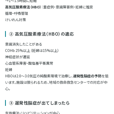
→1〜1.5時間に短縮
高気圧酸素療法（HBO）
：重症例・意識障害例・妊婦に推奨
循環・呼吸管理
けいれん対策
② 高気圧酸素療法（HBO）の適応
意識消失したことがある
COHb 25%以上（妊婦は15%以上）
神経症状が遷延
心血管系障害・酸塩基平衡異常
妊婦
HBOは2.0〜3.0気圧の純酸素環境で治療し、
遅発性脳症の予防
を狙
います。施設は限られるため、地域の救命救急センターでの対応が中
心。
③ 遅発性脳症が出てしまったら
支持療法・リハビリテーションが中心