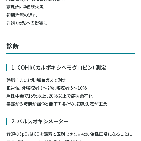
糖尿病・呼吸器疾患
初期治療の遅れ
妊婦（胎児への影響も）
診断
1. COHb（カルボキシヘモグロビン）測定
静脈血または動脈血ガスで測定
正常値：非喫煙者 1〜2%、喫煙者 5〜10%
急性中毒で15%以上、20%以上で症状顕在化
暴露から時間が経つと低下する
ため、初期測定が重要
2. パルスオキシメーター
普通のSpO₂はCOを酸素と区別できないため
偽性正常
になることに