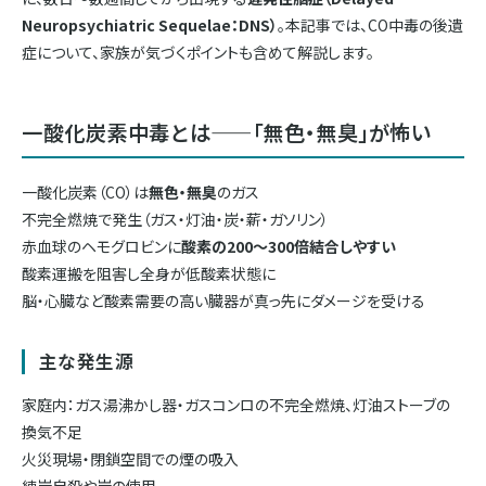
Neuropsychiatric Sequelae：DNS）
。本記事では、CO中毒の後遺
症について、家族が気づくポイントも含めて解説します。
一酸化炭素中毒とは——「無色・無臭」が怖い
一酸化炭素（CO）は
無色・無臭
のガス
不完全燃焼で発生（ガス・灯油・炭・薪・ガソリン）
赤血球のヘモグロビンに
酸素の200〜300倍結合しやすい
酸素運搬を阻害し全身が低酸素状態に
脳・心臓など酸素需要の高い臓器が真っ先にダメージを受ける
主な発生源
家庭内：ガス湯沸かし器・ガスコンロの不完全燃焼、灯油ストーブの
換気不足
火災現場・閉鎖空間での煙の吸入