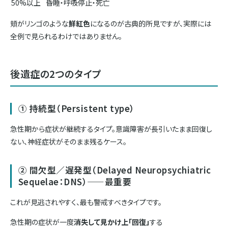
50%以上
昏睡・呼吸停止・死亡
頬がリンゴのような
鮮紅色
になるのが古典的所見ですが、実際には
全例で見られるわけではありません。
後遺症の2つのタイプ
① 持続型（Persistent type）
急性期から症状が継続するタイプ。意識障害が長引いたまま回復し
ない、神経症状がそのまま残るケース。
② 間欠型／遅発型（Delayed Neuropsychiatric
Sequelae：DNS）——最重要
これが見逃されやすく、最も警戒すべきタイプです。
急性期の症状が一度
消失して見かけ上「回復」
する