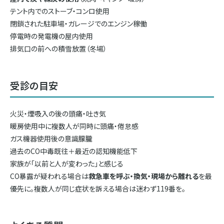
テント内でのストーブ・コンロ使用
閉鎖された駐車場・ガレージでのエンジン稼働
停電時の発電機の屋内使用
排気口の前への積雪放置（冬場）
受診の目安
火災・煙吸入の後の頭痛・吐き気
暖房使用中に複数人が同時に頭痛・倦怠感
ガス機器使用後の意識朦朧
過去のCO中毒既往＋最近の認知機能低下
家族が「以前と人が変わった」と感じる
CO暴露が疑われる場合は
救急車を呼ぶ・換気・現場から離れる
を最
優先に。複数人が同じ症状を訴える場合は迷わず119番を。