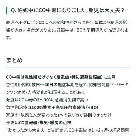
Q. 妊娠中にCO中毒になりました。胎児は大丈夫？
胎児ヘモグロビンはCOへの親和性がさらに高く、母体より胎児の影
響が大きい場合があります。妊娠中はHBOの早期導入が推奨されま
す。
まとめ
CO中毒は
急性期だけでなく後遺症（特に遅発性脳症）
に注意
急性期回復後
数日〜40日の無症状期
を経て、認知機能低下・パーキ
ンソン症状・人格変化が出現することがある
頻度はCO中毒の
3〜30%
、意識消失例で高い
急性期治療は
100%酸素＋高気圧酸素療法（HBO）
家族の「以前と人が変わった」への気づきが診断のきっかけ
予防は
CO警報器・換気・暖房の点検
「助かったから大丈夫」と油断せず、CO中毒後は1〜2ヶ月の経過観察