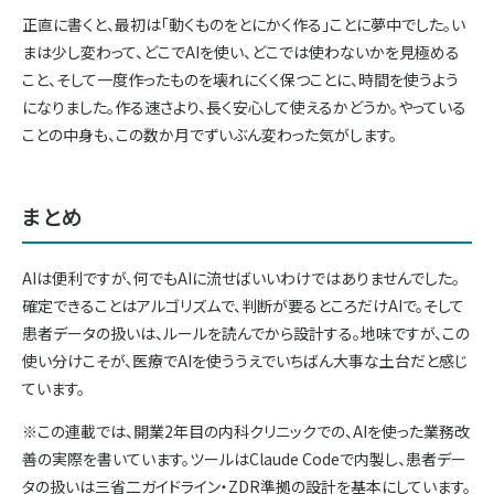
正直に書くと、最初は「動くものをとにかく作る」ことに夢中でした。い
まは少し変わって、どこでAIを使い、どこでは使わないかを見極める
こと、そして一度作ったものを壊れにくく保つことに、時間を使うよう
になりました。作る速さより、長く安心して使えるかどうか。やっている
ことの中身も、この数か月でずいぶん変わった気がします。
まとめ
AIは便利ですが、何でもAIに流せばいいわけではありませんでした。
確定できることはアルゴリズムで、判断が要るところだけAIで。そして
患者データの扱いは、ルールを読んでから設計する。地味ですが、この
使い分けこそが、医療でAIを使ううえでいちばん大事な土台だと感じ
ています。
※この連載では、開業2年目の内科クリニックでの、AIを使った業務改
善の実際を書いています。ツールはClaude Codeで内製し、患者デー
タの扱いは三省二ガイドライン・ZDR準拠の設計を基本にしています。