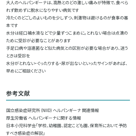
大人のヘルパンギーナは、高熱とのどの激しい痛みが特徴で、食べら
れず飲めずに脱水になりやすい病気です
冷たくのどごしのよいものを少しずつ、刺激物は避けるのが食事の基
本です
水分は経口補水液などで少量ずつこまめに。とれない場合は点滴の
ために受診が必要なことがあります
手足口病や溶連菌など似た病気との区別が必要な場合があり、迷う
ときは受診を
水分がとれない・ぐったりする・尿が出ないといったサインがあれば、
早めにご相談ください
参考文献
国立感染症研究所（NIID）ヘルパンギーナ 関連情報
厚生労働省 ヘルパンギーナに関する情報
日本小児科学会「学校、幼稚園、認定こども園、保育所において予防
すべき感染症の解説」