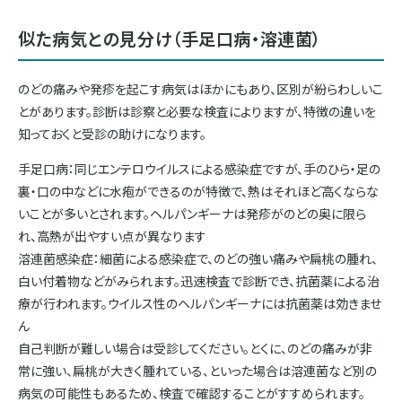
似た病気との見分け（手足口病・溶連菌）
のどの痛みや発疹を起こす病気はほかにもあり、区別が紛らわしいこ
とがあります。診断は診察と必要な検査によりますが、特徴の違いを
知っておくと受診の助けになります。
手足口病：同じエンテロウイルスによる感染症ですが、手のひら・足の
裏・口の中などに水疱ができるのが特徴で、熱はそれほど高くならな
いことが多いとされます。ヘルパンギーナは発疹がのどの奥に限ら
れ、高熱が出やすい点が異なります
溶連菌感染症：細菌による感染症で、のどの強い痛みや扁桃の腫れ、
白い付着物などがみられます。迅速検査で診断でき、抗菌薬による治
療が行われます。ウイルス性のヘルパンギーナには抗菌薬は効きませ
ん
自己判断が難しい場合は受診してください。とくに、のどの痛みが非
常に強い、扁桃が大きく腫れている、といった場合は溶連菌など別の
病気の可能性もあるため、検査で確認することがすすめられます。