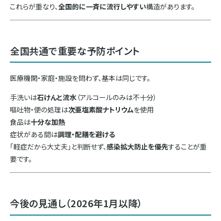
これらが重なり、
全国的に一斉に流行しやすい
構造があります。
全国共通で重要な予防ポイント
医療機関・家庭・施設を問わず、基本は同じです。
手洗いは
石けんと流水
（アルコールのみは不十分）
嘔吐物・便の処理は
次亜塩素酸ナトリウム
を使用
食品は
十分な加熱
症状がある間は
調理・配膳を避ける
「軽症だから大丈夫」と判断せず、
感染拡大防止を優先
することが重
要です。
今後の見通し（2026年1月以降）