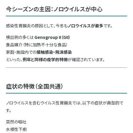
今シーズンの主因：ノロウイルスが中心
感染性胃腸炎の原因として、今冬も
ノロウイルスが最多
です。
検出例の多くは
Genogroup II（GII）
食品媒介（特に加熱不十分な食品）
家庭・施設内での
接触感染・飛沫感染
といった、
例年と同様の疫学的特徴
が確認されています。
症状の特徴（全国共通）
ノロウイルスを含むウイルス性胃腸炎では、以下の症状が典型的で
す。
突然の嘔吐
水様性下痢