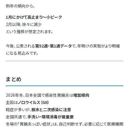
例年の傾向から、
1月にかけて高止まり〜小ピーク
2月以降、徐々に減少
という推移が想定されます。
今後、公表される
第52週・第1週データ
で、年明けの実態がより明確
になる見込みです。
まとめ
2026年冬、日本全国で感染性胃腸炎は
増加傾向
主因は
ノロウイルス（GII）
軽症が多いが、
脱水と二次感染に注意
全国共通で、
手洗い・環境消毒が最重要
冬場の「胃腸炎っぽい症状」は、自己判断せず、必要に応じて医療機関