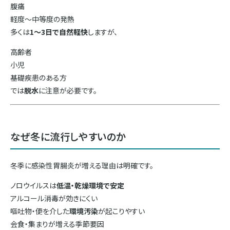
腹痛
軽度〜中等度の発熱
多くは
1〜3日で自然軽快
しますが、
高齢者
小児
基礎疾患のある方
では
脱水
に注意が必要です。
なぜ冬に流行しやすいのか
冬季に感染性胃腸炎が増える理由は明確です。
ノロウイルスは
低温・乾燥環境で安定
アルコール消毒が効きにくい
嘔吐物・便を介した
環境汚染
が起こりやすい
会食・集まりが増える季節要因