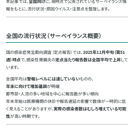
本記事では、
全国向け
に、現時点で公表されているサーベイランス情
報をもとに、流行状況・原因ウイルス・注意点を整理します。
全国の流行状況（サーベイランス概要）
国の感染症発生動向調査（定点報告）では、
2025年12月中旬（第51
週）時点
で、感染性胃腸炎の
定点当たり報告数は全国平均で上昇
して
います。
全国平均は
警報レベルには達していない
ものの、
年末に向けて増加基調
が明確
都市部・人流の多い地域を中心に報告数が多い傾向
年末年始は医療機関の休診や報告遅延の影響で数値が一時的に低
く見えることがありますが、
実際の感染者数はむしろ増えている可能
性
が高い時期です。