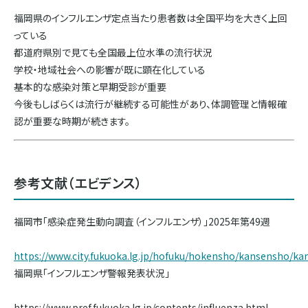
福岡県のインフルエンザ定点当たり患者数は全国平均を大きく上回
っている
都道府県別で見ても全国最上位水準の流行状況
学校・地域社会への影響が既に顕在化している
基本的な感染対策と早期受診が重要
今後もしばらくは流行が継続する可能性があり、体調管理と情報確
認が重要な時期が続きます。
参考文献（エビデンス）
福岡市「感染症発生動向調査（インフルエンザ）」2025年第49週
https://www.city.fukuoka.lg.jp/hofuku/hokensho/kansensho/k
福岡県「インフルエンザ警報発表状況」
https://www.pref.fukuoka.lg.jp/contents/influenza.html