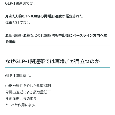
GLP-1関連薬では、
月あたり約0.7〜0.8kgの再増加速度
が推定された
体重だけでなく、
血圧・脂質・血糖などの代謝指標も
中止後にベースライン方向へ戻
る傾向
なぜGLP-1関連薬では再増加が目立つのか
GLP-1関連薬は、
中枢神経系を介した食欲抑制
胃排出遅延による摂取量低下
食後血糖上昇の抑制
といった作用により、