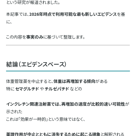
という研究が報道されました。
本記事では、
2026年時点で利用可能な最も新しいエビデンス
を基
に、
この内容を
事実のみ
に基づいて整理します。
結論（エビデンスベース）
体重管理薬を中止すると、
体重は再増加する傾向
がある
特に
セマグルチド
や
チルゼパチド
などの
インクレチン関連注射薬では、再増加の速度が比較的速い可能性
が
示された
これは「効果が一時的」という意味ではなく、
薬理作用が中止とともに消失するために起こる現象
と解釈される