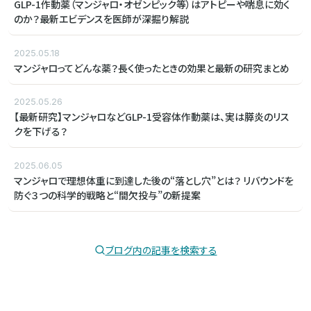
GLP-1作動薬（マンジャロ・オゼンピック等）はアトピーや喘息に効く
のか？最新エビデンスを医師が深掘り解説
2025.05.18
マンジャロってどんな薬？長く使ったときの効果と最新の研究まとめ
2025.05.26
【最新研究】マンジャロなどGLP-1受容体作動薬は、実は膵炎のリス
クを下げる？
2025.06.05
マンジャロで理想体重に到達した後の“落とし穴”とは？ リバウンドを
防ぐ３つの科学的戦略と“間欠投与”の新提案
ブログ内の記事を検索する