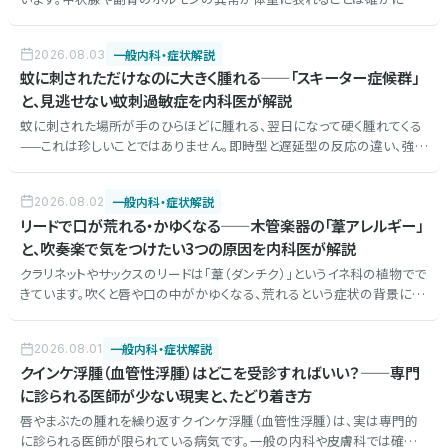
り、一方で調べる前に確認しておきたいこともあります。増え方の特徴、検
査を考えるサイン、そして検査で「異常なし」と分かったときに何が前進す
一般内科・症状解説
2026.08.03
るのかを内科医が解説します。
蚊に刺されただけなのに大きく腫れる——「スキーター症候群」
と、見逃せない蚊刺過敏症を内科医が解説
蚊に刺された場所が手のひらほどに腫れる、翌日になって硬く腫れてくる
——これは珍しいことではありません。即時型と遅延型の反応の違い、強く
腫れるスキーター症候群、細菌感染（蜂窩織炎）との見分け方、そして稀で
すが見逃せない蚊刺過敏症について内科医が解説します。
一般内科・症状解説
2026.08.02
リードで口が荒れる・かゆくなる——木管楽器の「葦アレルギー」
と、吹奏楽で気をつけたい3つの原因を内科医が解説
クラリネットやサックスのリードは「葦（ダンチク）」というイネ科の植物でで
きています。吹くと唇や口の中がかゆくなる、荒れるという症状の背景に
は、葦そのものへのアレルギー、刺激による口唇炎、そして楽器やリードの
カビという3つの可能性があります。見分け方と対策、受診の目安を内科医
一般内科・症状解説
2026.08.01
が解説します。
クインケ浮腫（血管性浮腫）はどこを受診すればいい？——専門
に診られる医師が少ない現実と、たどり着き方
唇やまぶたの腫れを繰り返すクインケ浮腫（血管性浮腫）は、実は専門的
に診られる医師が限られている病気です。一般の内科や皮膚科では確定