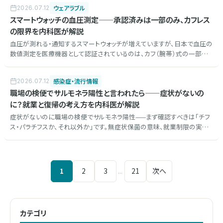
（自費・選定療養）、医療機関を通す仕組みを内科医が解説しました。
ウェアラブル
2026.07.12
スマートウォッチの血圧測定——承認済みは一部のみ、カフレス
の限界を内科医が解説
血圧が測れる・通知するスマートウォッチが増えていますが、日本で血圧の
数値測定を医療機器として認証されているのは、カフ（腕帯）式の一部の
製品だけです。カフレス（光学式）の推定の限界、Apple Watchの「高血圧
パターンの通知」（血圧値は出ません）、家庭血圧の基本と使い方を内科医
感染症・流行情報
2026.07.12
が解説しました。
職場の検便でサルモネラ陽性と言われたら——症状がないの
に？就業と復帰の考え方を内科医が解説
症状がないのに職場の検便でサルモネラ陽性——まず確認すべきは「チフ
ス・パラチフスか、それ以外か」です。無症状保菌の意味、就業制限の実際、
抗菌薬が原則不要な理由、復帰の考え方を内科医が解説します。
1
2
3
...
21
次へ
カテゴリ