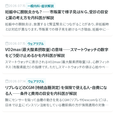
目安を内科医が解説します。
一般内科・症状解説
2026.07.15
妊娠中に膀胱炎かも？——市販薬で様子見はＮＧ、受診の目安
と薬の考え方を内科医が解説
妊娠中の膀胱炎は、放置すると腎盂腎炎につながることがあり、非妊娠時
とは対応が異なります。市販薬での様子見を避けるべき理由、妊娠中に使
える薬・避けたい薬の考え方、腎盂腎炎を疑う危険なサインと受診の目安
を内科医が解説します。
ウェアラブル
2026.07.15
VO2max（最大酸素摂取量）の意味——スマートウォッチの数字
をどう受け止めるかを内科医が解説
スマートウォッチに表示されるVO2max（最大酸素摂取量）は、心肺フィット
ネス（有酸素能力）の指標です。ただしスマートウォッチの値は心拍やペー
スからの「推定」で、実測とは差があります。数値の意味、年齢による変化、
健康との関係、絶対値より自分の変化を見るべき理由、運動時の症状と受
ウェアラブル
2026.07.14
診の目安を内科医が解説しました。
リブレなどのCGM（持続血糖測定）を保険で使える人・自費にな
る人——条件と費用の目安を内科医が解説
腕にセンサーを貼って血糖の動きを見るCGM（リブレやDexcomなど）は、
日本では主にインスリン注射をしている糖尿病の方が保険適用の対象で
す。保険で使える条件、費用の目安、インスリンを使っていない人の選択肢