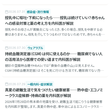
診断・専門治療が難しい理由と、命に関わるため迷わず救急車を呼ぶサイ
ン、そして専門の相談窓口へたどり着く具体的な方法を内科医が正直に解
感染症・流行情報
2026.07.31
説します。
授乳中に嘔吐・下痢になったら——授乳は続けていい？赤ちゃん
への感染対策と薬の考え方を内科医が解説
授乳中のお母さんが胃腸炎になったとき、多くの場合、授乳を中断する必
要はありません。母乳を介してうつるわけではないためです。赤ちゃんを守
るために本当に大切な感染対策、お母さん自身の脱水対策、授乳中の薬
の考え方、受診の目安を内科医が解説します。
ウェアラブル
2026.07.30
持続血糖測定器（CGM）は何に使えるのか——糖尿病でない人
の活用法から医療での使い道まで内科医が解説
健診の空腹時血糖やHbA1cでは「食後の血糖の山」は見えません。
CGM（持続血糖測定器）はそこを見に行ける方法です。糖尿病でない方の
活用法（食べ方の答え合わせ、午後の眠気の正体、家族歴がある方の先
手）を中心に、医療での使い道、TIR、世界の動向と限界まで内科医が解説
一般内科・症状解説
2026.07.29
します。
真夏の避難生活で気をつけたい健康被害——熱中症・エコノミ
ークラス症候群・持病の薬を内科医が解説
2026年7月28日の熊本県の地震を受け、避難生活で起こりうる健康被害
を内科医が整理します。真夏の熱中症、車中泊によるエコノミークラス症