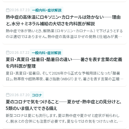
します。
一般内科・症状解説
2026.07.23
熱中症の高体温にロキソニン・カロナールは効かない——理由
と、水分＋ミネラル補給の大切さを内科医が解説
熱中症で体が熱いとき、解熱薬（ロキソニン・カロナール）で下げようとする
のは適切ではありません。熱中症の高体温はかぜの発熱と仕組みが異な
り、解熱薬は効かず、かえって害になることもあります。正しい対処である
冷却と、水分＋ミネラル（電解質）補給の大切さを内科医が解説します。
一般内科・症状解説
2026.07.22
夏日・真夏日・猛暑日・酷暑日の違い——暑さを表す言葉の定義
を内科医が整理
夏日・真夏日・猛暑日、そして2026年から正式な予報用語になった「酷暑
日」。熱帯夜や超熱帯夜、暑さ指数（WBGT）まで、暑さを表す言葉の正確な
定義と、正式用語と通称の違いを内科医が整理します。
コロナ
2026.07.20
夏のコロナで気をつけること——夏かぜ・熱中症との見分けと、
5類のいま個人でできる備え
新型コロナは夏にも流行します。夏は熱中症や夏かぜと症状が紛らわし
く、脱水との合併にも注意が必要です。夏ならではの気をつけたい点と、5
類となったいま個人でできる備え、受診の目安を内科医が解説します。