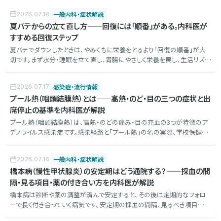
一般内科・症状解説
2026.07.18
夏バテからの立て直し方——回復には「順番」がある。内科医が
すすめる回復ステップ
夏バテでダウンしたときは、やみくもに栄養をとるより「回復の順番」が大
切です。まず水分・睡眠を立て直し、胃腸にやさしく栄養を戻し、生活リズム
を整え、運動は最後に。回復の目安、やりがちなNG、受診の目安を内科医
が解説します。
感染症・流行情報
2026.07.17
プール熱（咽頭結膜熱）とは——高熱・のど・目の三つの症状と出
席停止の基準を内科医が解説
プール熱（咽頭結膜熱）は、高熱・のどの痛み・目の充血の3つが特徴のア
デノウイルス感染症です。感染経路と「プール熱」の名の実際、学校保健安
全法での出席停止の基準、はやり目との違い、大人がかかったときの注意
と受診の目安を内科医が総説します。
一般内科・症状解説
2026.07.16
橋本病（慢性甲状腺炎）の安定期はどう通院する？——採血の間
隔・見る項目・薬の付き合い方を内科医が解説
橋本病は診断や薬の調整が済んで安定すると、その後は定期的なフォロ
ーで長く付き合っていく病気です。安定期の採血の間隔、見るべき項目
（TSHなど）、チラーヂンの飲み方の注意、用量が変わりうる場面と受診の