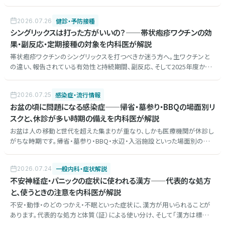
候群、断水下の水分不足、感染症、持病の薬の中断、生活不活発病、こころ
の不調と、受診の目安をまとめました。
健診・予防接種
2026.07.26
シングリックスは打った方がいいの？——帯状疱疹ワクチンの効
果・副反応・定期接種の対象を内科医が解説
帯状疱疹ワクチンのシングリックスを打つべきか迷う方へ。生ワクチンと
の違い、報告されている有効性と持続期間、副反応、そして2025年度から
始まった定期接種の対象（65歳など）と費用の考え方を内科医が整理しま
す。
感染症・流行情報
2026.07.25
お盆の頃に問題になる感染症——帰省・墓参り・BBQの場面別リ
スクと、休診が多い時期の備えを内科医が解説
お盆は人の移動と世代を超えた集まりが重なり、しかも医療機関が休診し
がちな時期です。帰省・墓参り・BBQ・水辺・入浴施設といった場面別の感
染リスクと、休診期間に体調を崩したときの備え・相談先を内科医が解説
します。
一般内科・症状解説
2026.07.24
不安神経症・パニックの症状に使われる漢方——代表的な処方
と、使うときの注意を内科医が解説
不安・動悸・のどのつかえ・不眠といった症状に、漢方が用いられることが
あります。代表的な処方と体質（証）による使い分け、そして「漢方は標準
治療の代わりではない」という前提や副作用の注意点まで、内科医が解説