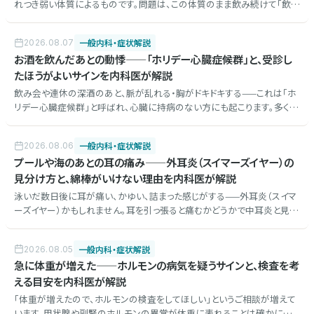
れつき弱い体質によるものです。問題は、この体質のまま飲み続けて「飲め
るようになった」方で、食道や のどのがんのリスクが高くなることが知られ
ています。自分の体質の見分け方と、現実的な向き合い方を内科医が解説
一般内科・症状解説
2026.08.07
します。
お酒を飲んだあとの動悸——「ホリデー心臓症候群」と、受診し
たほうがよいサインを内科医が解説
飲み会や連休の深酒のあと、脈が乱れる・胸がドキドキする——これは「ホ
リデー心臓症候群」と呼ばれ、心臓に持病のない方にも起こります。多くは
自然に治まりますが、背景にあるのが心房細動の場合、放置できない理由
があります。仕組みと、その場でどうするか、受診の目安を内科医が解説し
一般内科・症状解説
2026.08.06
ます。
プールや海のあとの耳の痛み——外耳炎（スイマーズイヤー）の
見分け方と、綿棒がいけない理由を内科医が解説
泳いだ数日後に耳が痛い、かゆい、詰まった感じがする——外耳炎（スイマ
ーズイヤー）かもしれません。耳を引っ張ると痛むかどうかで中耳炎と見分
けられること、綿棒でのお手入れがかえって悪化させる理由、そして糖尿
病のある方に注意が必要な重症型について、受診先の考え方とあわせて
一般内科・症状解説
2026.08.05
内科医が解説します。
急に体重が増えた——ホルモンの病気を疑うサインと、検査を考
える目安を内科医が解説
「体重が増えたので、ホルモンの検査をしてほしい」というご相談が増えて
います。甲状腺や副腎のホルモンの異常が体重に表れることは確かにあ