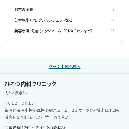
日常の風景
8
美容施術（IPL・タンサンジェットなど）
14
美容点滴・注射（エクソソーム・グルタチオンなど）
15
ページ上部へ戻る
ひろつ内科クリニック
内科・救急科
〒８１２－００１３
福岡県福岡市博多区博多駅東２－１－２３ サニックス博多ビル２階
博多駅筑紫口 徒歩2分 竹下通り沿い
診療時間 12:00〜21:00（火曜休診）